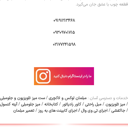
قطعه چوب با عشق جان می‌گیرد.
09191213468
09309701715
02177241598
دمات و دسترسی آسان :
مبلمان لوکس و لاکچری
/
ست میز تلویزیون و جلومبلی
/
میز تلویزیون
/
مبل راحتی
/
کاور رادیاتور
/
کتابخانه
/
میز جلومبلی
/
آینه کنسول
/
جاکفشی
/
اجرای تی وی وال
/
اجرای کابینت های به روز
/
تعمیر مبلمان