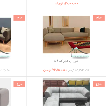
120,000,000
تومان
حراج
حراج
مبل ال کاپر کد ۵۹
73,500,000
تومان
88,693,056
تومان
,693,056
حراج
حراج