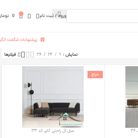
0
ورود / ثبت نام
0
تومان
پیشنهادات شگفت انگیز
نمایش
9
24
36
فیلترها
حراج
۳
مبل ال راحتی کاپر کد ۳۳