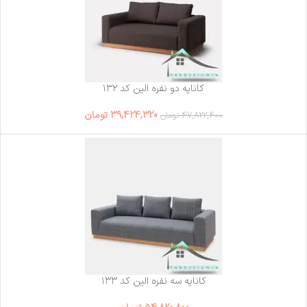
کاناپه دو نفره الین کد ۱۳۲
39,424,320
تومان
47,822,400
تومان
کاناپه سه نفره الین کد ۱۳۳