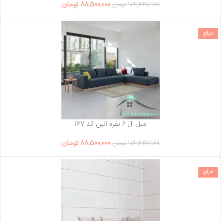
88,500,000
تومان
114,447,168
تومان
حراج
مبل ال ۶ نفره الین کد ۱۶۷
88,500,000
تومان
114,447,168
تومان
حراج