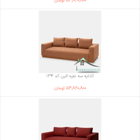
54,820,800
تومان
کاناپه سه نفره الین کد ۱۳۴
54,820,800
تومان