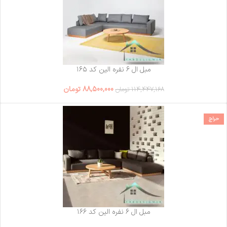
مبل ال ۶ نفره الین کد ۱۶۵
88,500,000
تومان
114,447,168
تومان
حراج
مبل ال ۶ نفره الین کد ۱۶۶