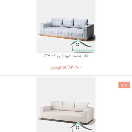
کاناپه سه نفره الین کد ۱۳۷
54,820,800
تومان
حراج