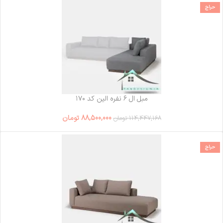
حراج
مبل ال ۶ نفره الین کد ۱۷۰
88,500,000
تومان
114,447,168
تومان
حراج