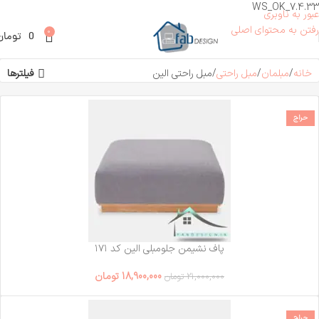
WS_OK_7.4.33
عبور به ناوبری
رفتن به محتوای اصلی
0
0
تومان
خانه
مبلمان
مبل راحتی
مبل راحتی الین
فیلترها
حراج
پاف نشیمن جلومبلی الین کد ۱۷۱
18,900,000
تومان
21,000,000
تومان
حراج