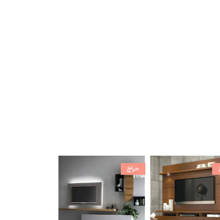
حراج
حراج