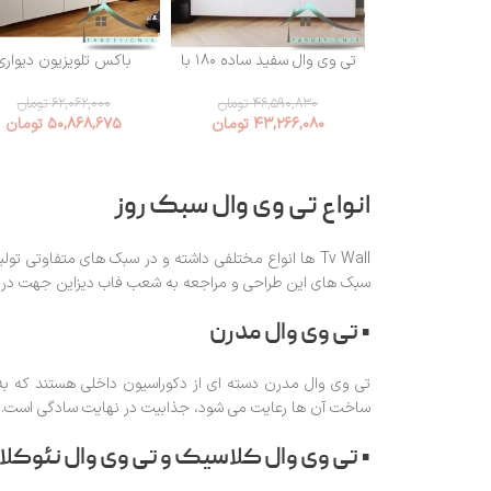
تی وی وال سفید ساده ۱۸۰ با
باکس تلویزیون دیواری
شلف دیواری
هایگلاس white
۴۶,۵۹۰,۸۳۰
تومان
۶۲,۰۶۲,۰۰۰
تومان
۴۳,۲۶۶,۰۸۰
تومان
۵۰,۸۶۸,۶۷۵
تومان
انواع تی وی وال سبک روز
Tv Wall ها انواع مختلفی داشته و در سبک های متفاوتی 
سبک های این طراحی و مراجعه به شعب فاب دیزاین جهت دریاف
• تی وی وال مدرن
تی وی وال مدرن دسته ای از دکوراسیون داخلی هستند که به
ساخت آن ها رعایت می شود، جذابیت در نهایت سادگی است.
• تی وی وال کلاسیک و تی وی وال نئوک