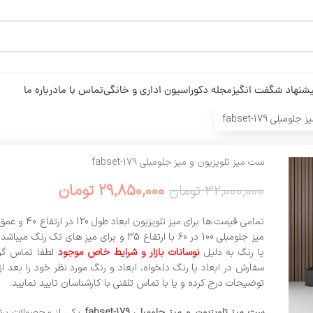
شنهاد شگفت انگیز
مجله دکوراسیون اداری و خانگی
تماس با ما
درباره ما
بلی fabset-179
ست میز تلویزیون و میز جلومبلی fabset-179
29,850,000
تومان
32,000,000
تومان
میز جلومبلی 100 در 60 با ارتفاع 35 و برای میز های تک ر
یا رنگ به دلیل
نوسانات بازار و شرایط خاص موجود
لطفا تماس گرف
سفارش در ابعاد یا رنگ دلخواه، ابعاد و رنگ مورد نظر خود را بعد 
توضیحات درج کرده و یا با تماس تلفنی با کارشناسان تایید نمایید.
ست میز تلویزیون و میز جلومبلی fabset-179
یکی از محصولات پرش