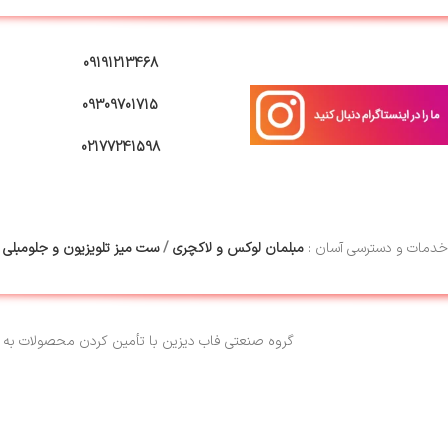
09191213468
09309701715
02177241598
خدمات و دسترسی آسان :
مبلمان لوکس و لاکچری
/
ست میز تلویزیون و جلومبلی
/
گروه صنعتی فاب دیزین با تأمین کردن محصولات به 