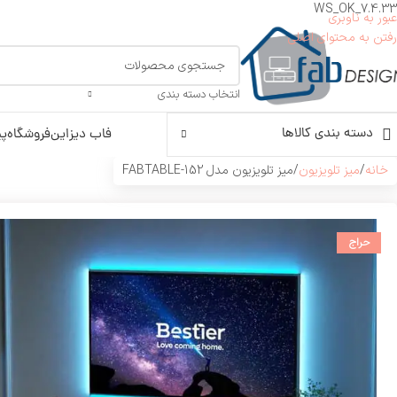
WS_OK_7.4.33
عبور به ناوبری
رفتن به محتوای اصلی
انتخاب دسته بندی
دسته بندی کالاها
فاب دیزاین
فروشگاه
پی
خانه
میز تلویزیون
میز تلویزیون مدل FABTABLE-152
حراج