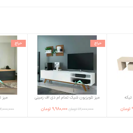
حراج
حراج
تیکه
میز تلویزیون شیک تمام ام دی اف زمینی
میز ت
تومان
9,980,000
تومان
12,000,000
تومان
2,000,000