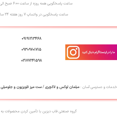
ساعت پاسخگویی همه روزه از ساعت 6:00 صبح الی 23:00
ساعت پاسخگویی در واتساپ 7 روز هفته 24 ساعته
09191213468
09309701715
02177241598
خدمات و دسترسی آسان :
مبلمان لوکس و لاکچری
/
ست میز تلویزیون و جلومبلی
/
گروه صنعتی فاب دیزین با تأمین کردن محصولات به 