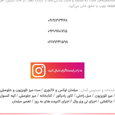
منحصربه‌فرد است که سلیقه و سبک زندگی شما را بازتاب دهد. در فاب دیزاین، هر
قطعه چوب با عشق جان می‌گیرد.
09191213468
09309701715
02177241598
دمات و دسترسی آسان :
مبلمان لوکس و لاکچری
/
ست میز تلویزیون و جلومبلی
/
میز تلویزیون
/
مبل راحتی
/
کاور رادیاتور
/
کتابخانه
/
میز جلومبلی
/
آینه کنسول
/
جاکفشی
/
اجرای تی وی وال
/
اجرای کابینت های به روز
/
تعمیر مبلمان