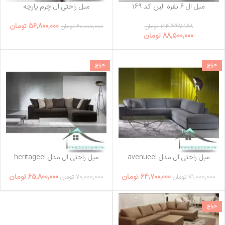
مبل ال ۶ نفره الین کد ۱۶۹
مبل راحتی ال چرم پارچه
56,800,000
تومان
114,447,168
تومان
60,000,000
تومان
88,500,000
تومان
حراج
حراج
مبل راحتی ال مدل avenueel
مبل راحتی ال مدل heritageel
64,700,000
تومان
65,800,000
تومان
71,000,000
تومان
70,000,000
تومان
حراج