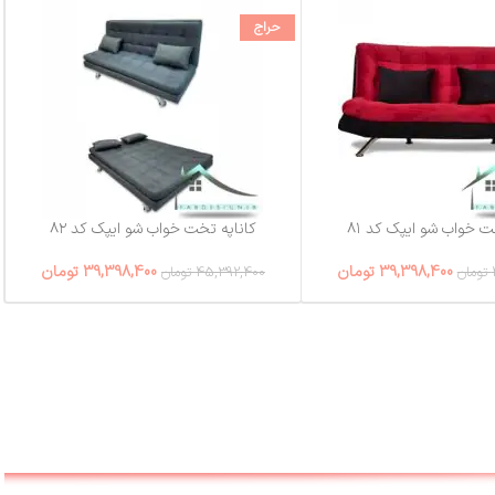
حراج
ت خواب شو ایپک کد ۸۱
کاناپه تخت خواب شو ایپک کد ۸۲
39,398,400
تومان
39,398,400
تومان
تومان
45,392,400
تومان