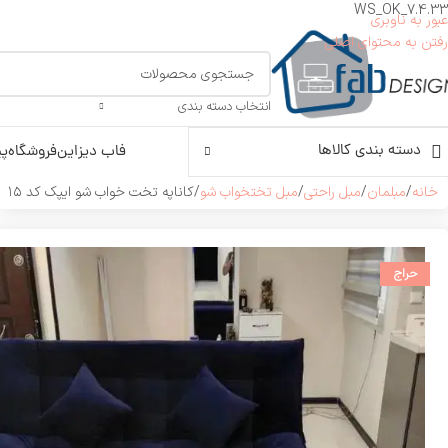
WS_OK_7.4.33
عبور به ناوبری
رفتن به محتوای اصلی
انتخاب دسته بندی
دسته بندی کالاها
فاب دیزاین
فروشگاه
پی
خانه
مبلمان
مبل راحتی
مبل تختخواب شو
کاناپه تخت خواب شو ایپک کد ۱۵
حراج