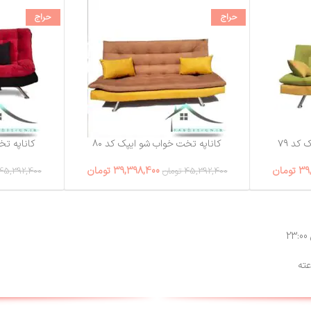
حراج
حراج
کد ۷۹
کاناپه تخت خواب شو ایپک کد ۸۰
کاناپه تخ
39
تومان
39,398,400
تومان
45,392,400
تومان
45,392,400