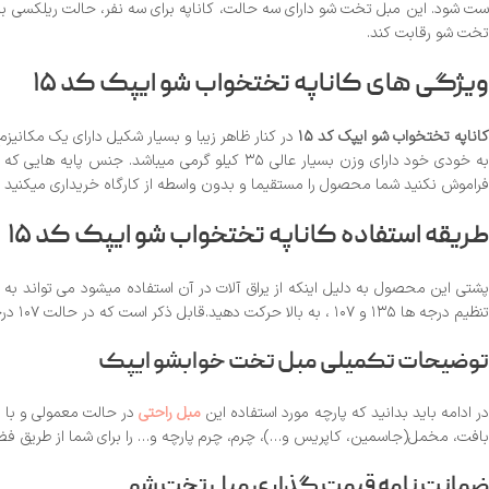
ست شود. این مبل تخت شو دارای سه حالت، کاناپه برای سه نفر، حالت ریلکسی بر
تخت شو رقابت کند.
ویژگی های
کاناپه تختخواب شو ایپک کد ۱۵
اناپه تختخواب شو ایپک کد ۱۵
به خودی خود دارای وزن بسیار عالی ۳۵ کیلو گر
فراموش نکنید شما محصول را مستقیما و بدون واسطه از کارگاه خریداری میکنید و
طریقه استفاده
کاناپه تختخواب شو ایپک کد ۱۵
تنظیم درجه ها ۱۳۵ و ۱۰۷ ، به بالا حرکت دهید.قابل ذکر است که در حالت ۱۰۷ درجه این مبل به عنوان کاناپه استفاده میشود، در حالت ۱۳۵ درجه به عنوان ریلکسی و در حالت ۱۸۰ درجه نیز می توانید به عنوان تخت خواب از آن استفاده نمایید.
توضیحات تکمیلی مبل تخت خوابشو ایپک
ر ادامه باید بدانید که پارچه مورد استفاده این
مبل راحتی
در حالت معمولی و با قی
بافت، مخمل(جاسمین، کاپریس و…)، چرم، چرم پارچه و… را برای شما از طریق فضای م
ضمانت نامه قیمت گذاری مبل تخت شو