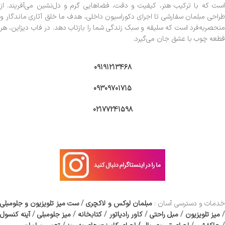
است که با ترکیب هنر، کیفیت و دقت، فضاهایی گرم و دل‌نشین می‌آفریند. از
طراحی مبلمان سفارشی تا اجرای دکوراسیون داخلی، هدف ما خلق آثاری ماندگار و
منحصربه‌فرد است که سلیقه و سبک زندگی شما را بازتاب دهد. در فاب دیزاین، هر
قطعه چوب با عشق جان می‌گیرد.
09191213468
09309701715
02177241598
دمات و دسترسی آسان :
مبلمان لوکس و لاکچری
/
ست میز تلویزیون و جلومبلی
/
میز تلویزیون
/
مبل راحتی
/
کاور رادیاتور
/
کتابخانه
/
میز جلومبلی
/
آینه کنسول