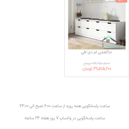
جاکفشی ام دی افی
fabshoesbox-4
36,250,500
تومان
29,515,200
تومان
ساعت پاسخگویی همه روزه از ساعت 6:00 صبح الی 23:00
ساعت پاسخگویی در واتساپ 7 روز هفته 24 ساعته