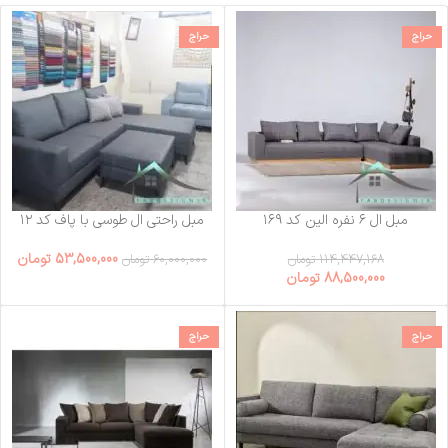
حراج
حراج
مبل ال ۶ نفره الین کد ۱۶۹
مبل راحتی ال طوسی با پاف کد ۱۲
53,500,000
تومان
114,447,168
تومان
60,000,000
تومان
88,500,000
تومان
حراج
حراج