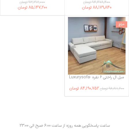
94,478,400
تومان
93,312,000
تومان
88,179,840
تومان
85,147,200
تومان
حراج
مبل ال راحتی ۶ نفره Luxurysofa-
6
84,190,752
تومان
96,811,200
تومان
ساعت پاسخگویی همه روزه از ساعت 6:00 صبح الی 23:00