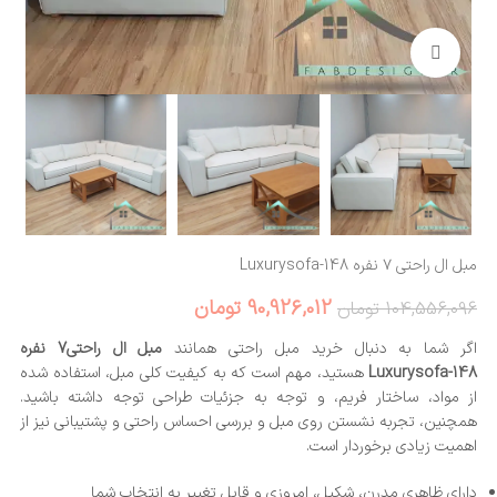
بزرگنمایی تصویر
مبل ال راحتی ۷ نفره Luxurysofa-148
90,926,012
تومان
104,556,096
تومان
اگر شما به دنبال خرید مبل راحتی همانند
مبل ال راحتی7 نفره
Luxurysofa-148
هستید، مهم است که به کیفیت کلی مبل، استفاده شده
از مواد، ساختار فریم، و توجه به جزئیات طراحی توجه داشته باشید.
همچنین، تجربه نشستن روی مبل و بررسی احساس راحتی و پشتیبانی نیز از
اهمیت زیادی برخوردار است.
دارای ظاهری مدرن، شکیل، امروزی و قابل تغییر به انتخاب شما