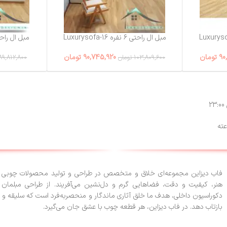
مبل ال راحتی ۶ نفره Luxurysofa-16
مبل ال راحتی ۶ نفره fa-8
90
تومان
90,745,920
تومان
103,809,600
تومان
89,812,800
فاب دیزاین مجموعه‌ای خلاق و متخصص در طراحی و تولید محصولات چوبی ا
هنر، کیفیت و دقت، فضاهایی گرم و دل‌نشین می‌آفریند. از طراحی مبلمان 
دکوراسیون داخلی، هدف ما خلق آثاری ماندگار و منحصربه‌فرد است که سلیقه و 
بازتاب دهد. در فاب دیزاین، هر قطعه چوب با عشق جان می‌گیرد.