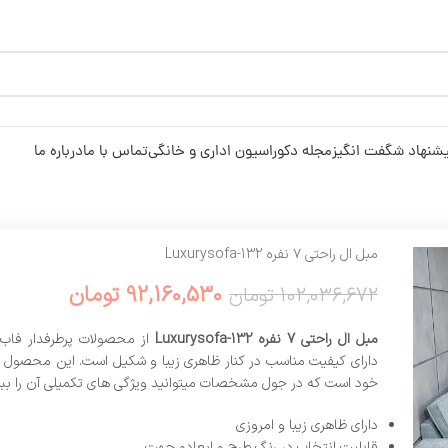
شنهاد شگفت انگیز
مجله دکوراسیون اداری و خانگی
تماس با ما
درباره ما
مبل ال راحتی ۷ نفره Luxurysofa-132
92,160,530
تومان
102,036,672
تومان
مبل ال راحتی 7 نفره Luxurysofa-132
از محصولات پرطرفدار فاب
دارای کیفیت مناسب در کنار ظاهری زیبا و شکیل است. این محصول د
خود است که در جول مشخصات میتوانید ویژگی های تکمیلی آن را ببین
دارای ظاهری زیبا و امروزی
قابلیت انتخاب در رنگ طرح و ابعادو جهت