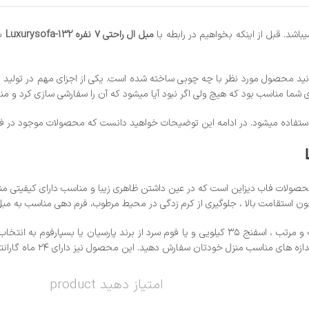
اشد. قبل از اینکه بخواهیم در رابطه با
مبل ال راحتی ۷ نفره Luxurysofa-132
ب
انید محصول مورد نظر با چه چوبی ساخته شده است. یکی از اجزای مهم در تولید مب
برای شما مناسب بود که هیچ ولی اگر نبود آیا میشود که آن را سفارشی سازی کرد و م
ستفاده میشود. در ادامه این توضیحات خواهید دانست که محصولات موجود در فاب د
حصولات فاب دیزاین است که در عین داشتن ظاهری زیبا و مناسب دارای کیفیتی 
چون استقامت بالا ، جلوگیری از کرم زدگی در محیط مرطوب، فرم دهی مناسب به مب
از دیگر متریال مورد استفاده در زیرکار این محصول میتوان به تسمه کشی مناسب و مرتب ، اسفنج ۳۵ کیل
ی مناسب منزل خودتان سفارش دهید. این محصول نیز دارای ۲۴ ماه گارانتی کلاف و ۲۴ ماه گارانتی نشیمن میباشد.
امتیاز دهید product