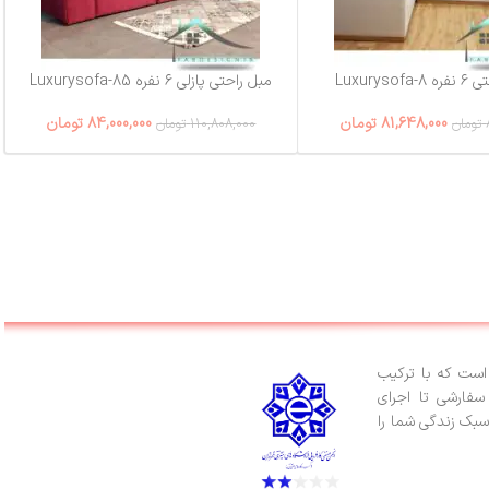
Luxuryso
مبل راحتی پازلی ۶ نفره Luxurysofa-85
81,648,000
تومان
84,000,000
تومان
تومان
110,808,000
تومان
ست که با ترکیب
سفارشی تا اجرای
سبک زندگی شما را