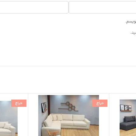
ویسم.
د.
حراج
حراج