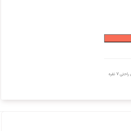
قیمت مبل ال راحتی 7 نفره