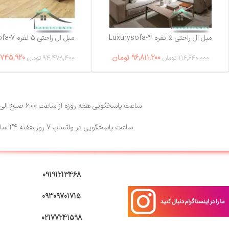
مبل ال راحتی ۵ نفره Luxurysofa-4
مبل ال راحتی ۵ نفره Luxurysofa-7
96,811,200
تومان
,745,920
116,640,000
تومان
94,478,400
تومان
ساعت پاسخگویی همه روزه از ساعت 6:00 صبح الی 23:00
ساعت پاسخگویی در واتساپ 7 روز هفته 24 ساعته
09191213468
09309701715
02177241598