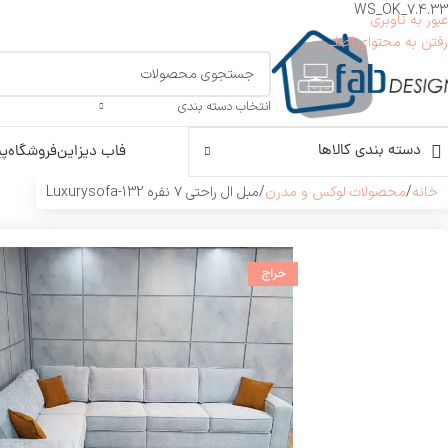
WS_OK_7.4.33
عبور به ناوبری
رفتن به محتوای اصلی
انتخاب دسته بندی
دسته بندی کالاها
فاب دیزاین
فروشگاه
پی
خانه
محصولات لوکس و مدرن
مبل ال راحتی ۷ نفره Luxurysofa-132
حراج