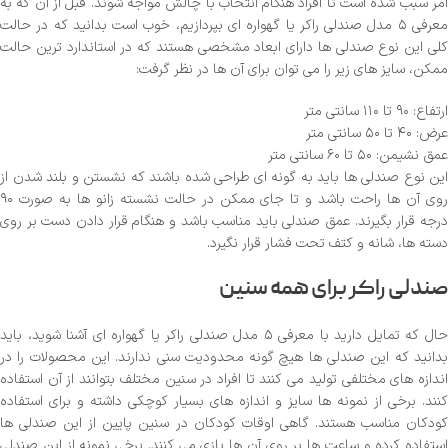
امر سبب شده است تا افراد هنگام انتخاب با چالش مواجه شوند. قبل از آن که به
معرفی ۵ مدل صندلی راکر یا گهواره ای بپردازیم، خوب است بدانید که در حالت
کلی این نوع صندلی ها دارای ابعاد مشخصی هستند که در استاندارد ترین حالت
ممکن، سایز های زیر را می توان برای آن ها در نظر گرفت:
ارتفاع: ۹۰ تا ۱۱۰ سانتی متر
عرض: ۴۰ تا ۵۰ سانتی متر
عمق نشیمن: ۵۰ تا ۶۰ سانتی متر
این نوع صندلی ها باید به گونه ای طراحی شده باشند که نشستن و بلند شدن از
روی آن ها راحت باشد و تا جای ممکن در حالت نشسته زانو ها به صورت ۹۰
درجه قرار بگیرند. عمق صندلی باید مناسب باشد و هنگام قرار دادن دست بر روی
دسته ها، شانه و کتف تحت فشار قرار نگیرد.
صندلی راکر برای همه سنین
حال که تمایل دارید با معرفی ۵ مدل صندلی راکر یا گهواره ای آشنا شوید، باید
بدانید که این صندلی ها هیچ گونه محدودیت سنی ندارند. این محصولات را در
اندازه های مختلفی تولید می کنند تا افراد در سنین مختلف بتوانند از آن استفاده
کنند. برخی از نمونه ها سایز و اندازه های بسیار کوچکی داشته و برای استفاده
کودکان مناسب هستند. گاهی اوقات کودکان در سنین پایین از این صندلی ها
استفاده کرده و ساعت ها بر روی آن ها بازی می کنند. برخی نمونه از این صندلی