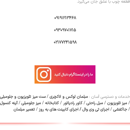
قطعه چوب با عشق جان می‌گیرد.
09191213468
09309701715
02177241598
دمات و دسترسی آسان :
مبلمان لوکس و لاکچری
/
ست میز تلویزیون و جلومبلی
/
میز تلویزیون
/
مبل راحتی
/
کاور رادیاتور
/
کتابخانه
/
میز جلومبلی
/
آینه کنسول
/
جاکفشی
/
اجرای تی وی وال
/
اجرای کابینت های به روز
/
تعمیر مبلمان