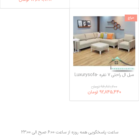
حراج
مبل ال راحتی ۷ نفره Luxurysofa-
25
96,811,200
تومان
92,845,440
تومان
ساعت پاسخگویی همه روزه از ساعت 6:00 صبح الی 23:00