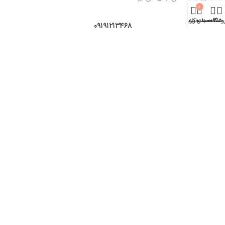
0
وشگاه
علاقه مندی
سبد خرید
حساب کاربری من
09191213468
09309701715
02177241598
دمات و دسترسی آسان :
مبلمان لوکس و لاکچری
/
ست میز تلویزیون و جلومبلی
/
میز تلویزیون
/
مبل راحتی
/
کاور رادیاتور
/
کتابخانه
/
میز جلومبلی
/
آینه کنسول
/
جاکفشی
/
اجرای تی وی وال
/
اجرای کابینت های به روز
/
تعمیر مبلمان